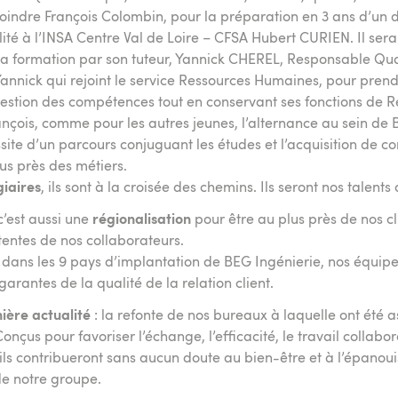
joindre François Colombin, pour la préparation en 3 ans d’un
ité à l’INSA Centre Val de Loire – CFSA Hubert CURIEN. Il s
sa formation par son tuteur, Yannick CHEREL, Responsable Qua
annick qui rejoint le service Ressources Humaines, pour pren
gestion des compétences tout en conservant ses fonctions de 
ançois, comme pour les autres jeunes, l’alternance au sein de 
site d’un parcours conjuguant les études et l’acquisition de 
us près des métiers.
giaires
, ils sont à la croisée des chemins. Ils seront nos talent
c’est aussi une
régionalisation
pour être au plus près de nos cl
entes de nos collaborateurs.
l, dans les 9 pays d’implantation de BEG Ingénierie, nos équip
arantes de la qualité de la relation client.
ière actualité
: la refonte de nos bureaux à laquelle ont été a
onçus pour favoriser l’échange, l’efficacité, le travail collabora
ls contribueront sans aucun doute au bien-être et à l’épanou
de notre groupe.