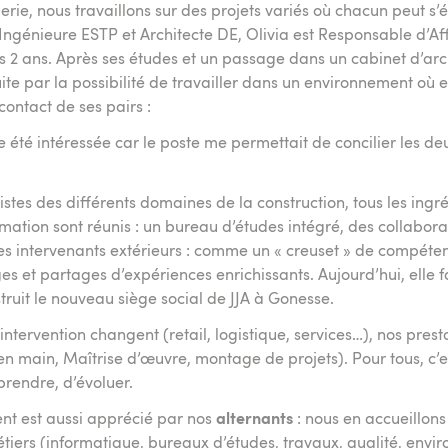
rie, nous travaillons sur des projets variés où chacun peut 
. Ingénieure ESTP et Architecte DE, Olivia est Responsable d’A
s 2 ans. Après ses études et un passage dans un cabinet d’arch
ite par la possibilité de travailler dans un environnement où e
ontact de ses pairs :
ite été intéressée car le poste me permettait de concilier les d
istes des différents domaines de la construction, tous les ingr
mation sont réunis : un bureau d’études intégré, des collabora
s intervenants extérieurs : comme un « creuset » de compéten
s et partages d’expériences enrichissants. Aujourd’hui, elle fa
truit le nouveau siège social de JJA à Gonesse.
ntervention changent (retail, logistique, services…), nos prest
é en main, Maîtrise d’œuvre, montage de projets). Pour tous, c’
prendre, d’évoluer.
nt est aussi apprécié par nos
alternants
: nous en accueillon
tiers (informatique, bureaux d’études, travaux, qualité, envi