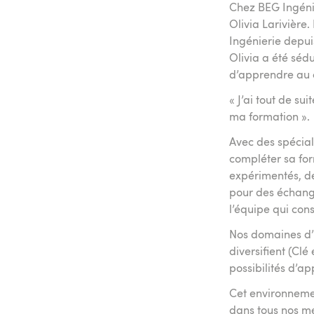
Chez BEG Ingénie
Olivia Larivière
Ingénierie depui
Olivia a été sédu
d’apprendre au c
« J’ai tout de su
ma formation ».
Avec des spécial
compléter sa for
expérimentés, de
pour des échange
l’équipe qui cons
Nos domaines d’i
diversifient (Cl
possibilités d’ap
Cet environneme
dans tous nos mé