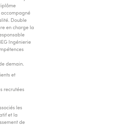
 diplôme
era accompagné
lité. Double
dre en charge la
Responsable
BEG Ingénierie
compétences
s de demain.
ients et
es recrutées
ssociés les
tif et la
issement de