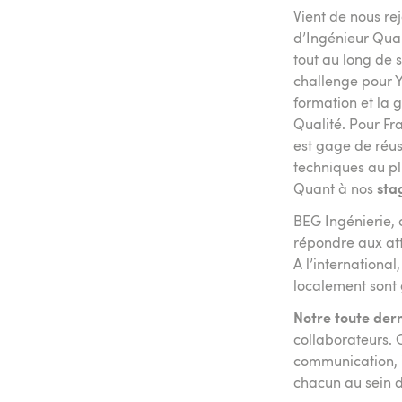
Vient de nous re
d’Ingénieur Qual
tout au long de 
challenge pour Y
formation et la 
Qualité. Pour Fr
est gage de réus
techniques au pl
Quant à nos
sta
BEG Ingénierie, 
répondre aux att
A l’internationa
localement sont g
Notre toute dern
collaborateurs. C
communication, i
chacun au sein 