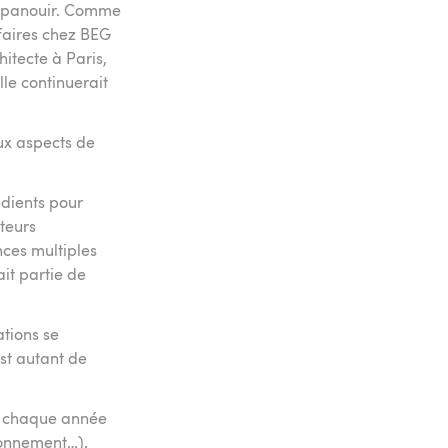
s’épanouir. Comme
ffaires chez BEG
itecte à Paris,
lle continuerait
eux aspects de
édients pour
teurs
ces multiples
it partie de
ations se
est autant de
s chaque année
ronnement…).