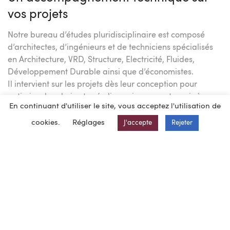
vos projets
Notre bureau d’études pluridisciplinaire est composé
d’architectes, d’ingénieurs et de techniciens spécialisés
en Architecture, VRD, Structure, Electricité, Fluides,
Développement Durable ainsi que d’économistes.
Il intervient sur les projets dès leur conception pour
optimiser les choix et pré-dimensionnements, puis à
En continuant d'utiliser le site, vous acceptez l'utilisation de
chaque stade d’études (conception et suivi de
réalisation).
cookies.
Réglages
J'accepte
Rejeter
Toutes les demandes et problématiques liées aux projets
sont donc assurées d’une réponse rapide et coordonnée.