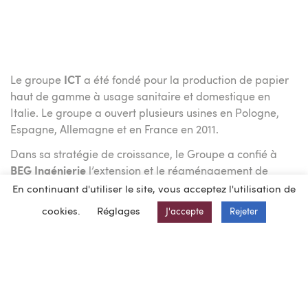
Le groupe
ICT
a été fondé pour la production de papier
haut de gamme à usage sanitaire et domestique en
Italie. Le groupe a ouvert plusieurs usines en Pologne,
Espagne, Allemagne et en France en 2011.
Dans sa stratégie de croissance, le Groupe a confié à
BEG Ingénierie
l’extension et le réaménagement de
l’usine de fabrication de ouate de cellulose de Pannes,
En continuant d'utiliser le site, vous acceptez l'utilisation de
avec la création d’un
entrepôt entièrement automatisé :
cookies.
Réglages
J'accepte
Rejeter
Création d’un entrepôt HBW (Stockage de produits
finis) de 6.000 m² à structure auto-portante de 40 m de
hauteur.
Création d’une cellule expédition équipée de 6 quais
et raccordée à l’usine existante.
Création dans l’existant de 4 chaînes de production