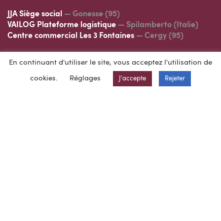
JJA Siège social
— Gonesse (95)
VAILOG Plateforme logistique
— Spilamberto (Italie)
Centre commercial Les 3 Fontaines
— Cergy (95)
Siège social :
En continuant d'utiliser le site, vous acceptez l'utilisation de
cookies.
Réglages
J'accepte
Rejeter
31 rue henri Poincaré
45062 Orléans Cedex 2
Tél:
+33 (0)2 38 51 56 56
Nous contacter
Nous rejoindre
Le Groupe BEG
Réseaux sociaux
Youtube
LinkedIn