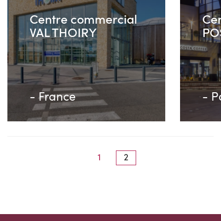
Centre commercial
Ce
VAL THOIRY
PO
- France
- P
(current)
1
2