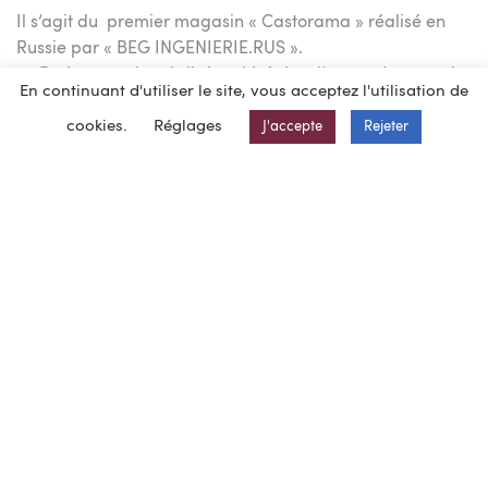
Il s’agit du premier magasin « Castorama » réalisé en
Russie par « BEG INGENIERIE.RUS ».
Projet complet réalisé en Maîtrise d’œuvre (y compris
En continuant d'utiliser le site, vous acceptez l'utilisation de
la réception de la conclusion positive de l’expertise)
cookies.
Réglages
Assistance au Maître d’Ouvrage pour l’établissement
J'accepte
Rejeter
du contrat de l’Entreprise générale
Suivi d’auteur
Vérification de la documentation d’exécution.