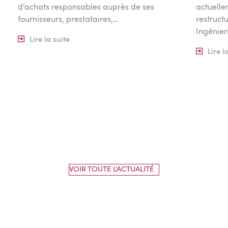
d’achats responsables auprès de ses
actuelle
fournisseurs, prestataires,…
restruct
Ingénier
Lire la suite
Lire l
VOIR TOUTE L'ACTUALITÉ