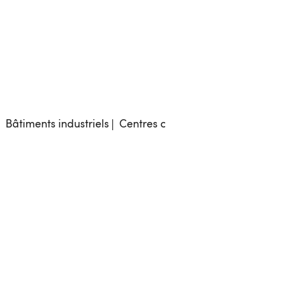
Bâtiments industriels
Centres commerciaux
Tertiaire
Pro