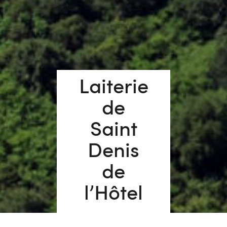
Laiterie
de
Saint
Denis
de
l’Hôtel