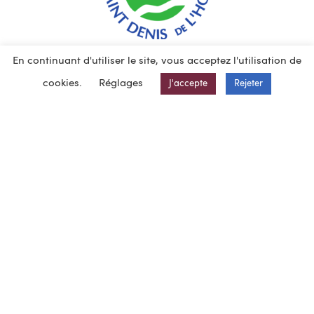
Réalisation d’un
bâtiment de stockage de grande
En continuant d'utiliser le site, vous acceptez l'utilisation de
hauteur
(28.5 m).
cookies.
Réglages
J'accepte
Rejeter
Conception et réalisation des VRD, des inclusions rigides,
des radiers et du gros oeuvre.
Mission d’assistance à maîtrise d’ouvrage pour la partie
couverture étanchéité, bardage.
Particularités du projet :
Contraintes de tassement différentiel ( 1 mm entre 2
appuis)
Contraintes liées à l’aérodrome, bâtiment situé dans le
cône d’envol.
Contraintes de mise en oeuvre des points de fixation
des racks dans le radier : les racks constituent la
charpente du bâtiment et supportent le bardage et la
couverture.