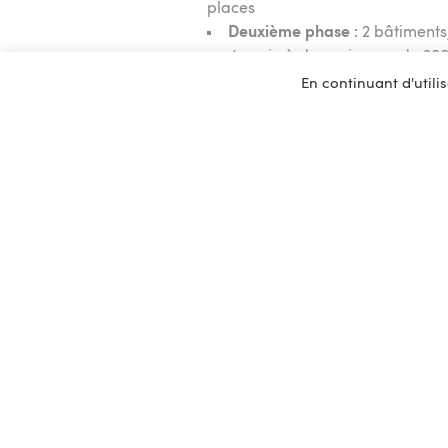
places
Deuxième phase
: 2 bâtiments
souterrain à deux niveaux de 300
En continuant d'utilis