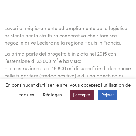
Lavori di miglioramento ed ampliamento della logistica
esistente per la struttura cooperativa che rifornisce
negozi e drive Leclerc nella regione Hauts in Francia.
La prima parte del progetto è iniziata nel 2015 con
l’estensione di 23.000 m² e ha visto:
– la costruzione su di 16.800 m² di superficie di due nuove
celle frigorifere (freddo positivo) e di una banchina di
spedizione dedicata ai prodotti freschi
En continuant d'utiliser le site, vous acceptez l'utilisation de
– la costruzione di 5.700 m² di piattaforme di spedizione
cookies.
Réglages
J'accepte
Rejeter
(secco), una guardiaola e la viabilità di competenza, una
zona di carico e locali tecnici
– l’ampliamento del parcheggio “BL” e la creazione di un
nuovo parcheggio “PL”.
La seconda parte del progetto sviluppata nel 2018 ha