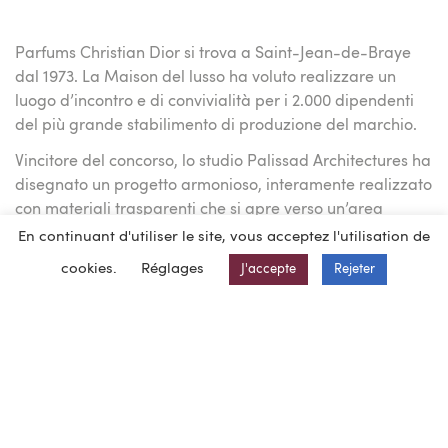
Parfums Christian Dior si trova a Saint-Jean-de-Braye
dal 1973. La Maison del lusso ha voluto realizzare un
luogo d’incontro e di convivialità per i 2.000 dipendenti
del più grande stabilimento di produzione del marchio.
Vincitore del concorso, lo studio Palissad Architectures ha
disegnato un progetto armonioso, interamente realizzato
con materiali trasparenti che si apre verso un’area
boschiva.
En continuant d'utiliser le site, vous acceptez l'utilisation de
L’edificio e il design interno sono in legno. Il vasto tetto è
cookies.
Réglages
J'accepte
Rejeter
ricoperto di vegetazione; la struttura è costituita in legno
lamellare.
BEG Ingénierie si è occupata della progettazione tecnica
(struttura e lotti tecnici), dell’esecuzione del progetto e
dell’OPC , programmazione, pilotage e coordinamento
del sito.