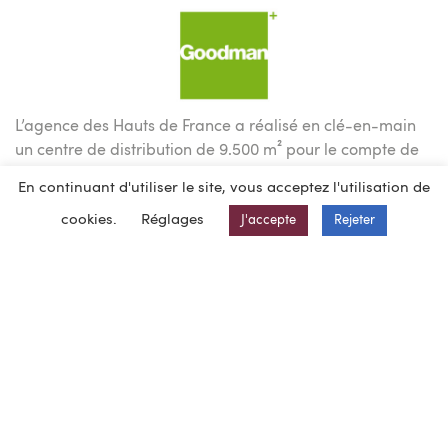
L’agence des Hauts de France a réalisé en clé-en-main
un centre de distribution de 9.500 m² pour le compte de
GOODMAN à Avion.
En continuant d'utiliser le site, vous acceptez l'utilisation de
Le bâtiment est composé d’une surface logistique
cookies.
Réglages
J'accepte
Rejeter
d’environ 8.200 m², d’une surface de bureaux, locaux
techniques et locaux sociaux d’environ 1.200 m².
La façade de la partie bureaux est recouverte d’un
parement en briques, fabriquées par une entreprise de
Douai, une manière d’ancrer le bâtiment dans la
tradition de la région.
Un auvent d’environ 2.900 m² pour le chargement des
véhicules utilitaires légers complète le projet, ainsi que