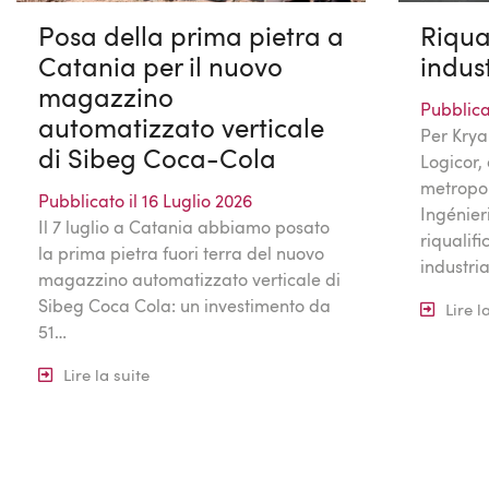
Posa della prima pietra a
Riqua
Catania per il nuovo
indus
magazzino
Pubblica
automatizzato verticale
Per Krya
di Sibeg Coca-Cola
Logicor, 
metropo
Pubblicato il 16 Luglio 2026
Ingénieri
Il 7 luglio a Catania abbiamo posato
riqualif
la prima pietra fuori terra del nuovo
industri
magazzino automatizzato verticale di
Sibeg Coca Cola: un investimento da
Lire l
51…
Lire la suite